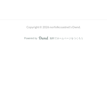
Copyright ©
2026
norfolkcoastnet's Ownd
.
Powered by
無料でホームページをつくろう
AmebaOwnd